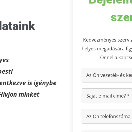
sze
lataink
Kedvezményes szerviza
helyes megadására figye
Önnel a kapcs
yes
pesti
entkezve is igénybe
Hívjon minket