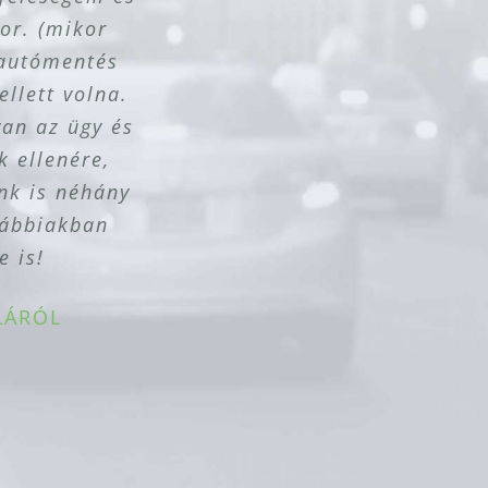
or. (mikor
vizt.
ek!
ÁRÓL
ALÁRÓL
 autómentés
ÁRÓL
ÁRÓL
LÁRÓL
llett volna.
van az ügy és
 ellenére,
ónk is néhány
ovábbiakban
e is!
LÁRÓL