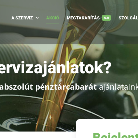
A SZERVIZ
AKCIÓ
MEGTAKARÍTÁS
SZOLGÁL
ÚJ!
ervizajánlatok?
abszolút pénztárcabarát
ajánlataink
Bejelen