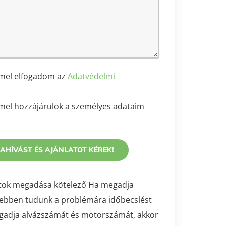
mel elfogadom az
Adatvédelmi
el hozzájárulok a személyes adataim
adatok megadása kötelező Ha megadja
ebben tudunk a problémára időbecslést
megadja alvázszámát és motorszámát, akkor