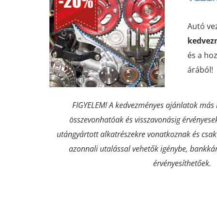
Autó ve
kedvez
és a ho
árából!
FIGYELEM! A kedvezményes ajánlatok más
összevonhatóak és visszavonásig érvényese
utángyártott alkatrészekre vonatkoznak és
csak
azonnali utalással vehetők igénybe, bankkár
érvényesíthetőek.