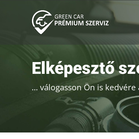
Kihagyás
Elképesztő sz
… válogasson Ön is kedvére