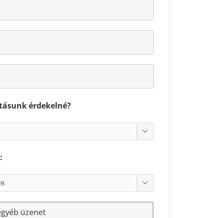
atásunk érdekelné?

:
