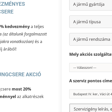
EZMÉNYES
CSERE
0% kedvezmény
a teljes
re
(az általunk forgalmazott
jakra vonatkozóan)
és a
j árából!
Mely akciós szolgált
UNGCSERE AKCIÓ
A szerviz pontos címe
gcsere
most 20%
ménnyel
az alkatrészek