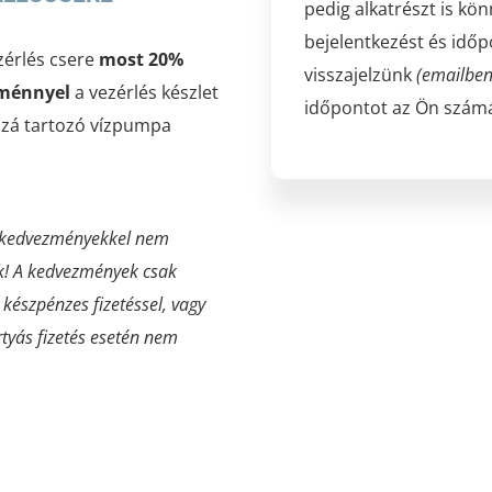
pedig alkatrészt is k
bejelentkezést és időp
zérlés csere
most 20%
visszajelzünk
(emailben
ménnyel
a vezérlés készlet
időpontot az Ön szám
zzá tartozó vízpumpa
 kedvezményekkel nem
k! A kedvezmények csak
 készpénzes fizetéssel, vagy
tyás fizetés esetén nem