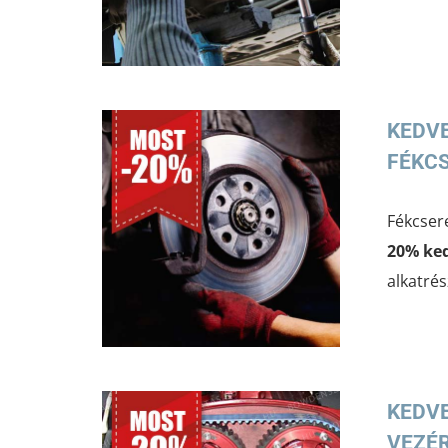
KEDV
FÉKC
Fékcser
20% ke
alkatrés
KEDV
VEZÉ