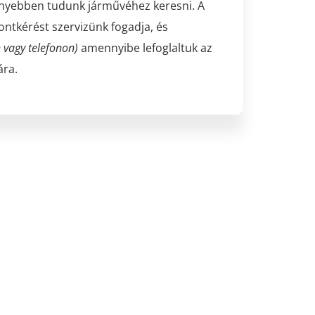
önnyebben tudunk járművéhez keresni. A
ontkérést szervizünk fogadja, és
 vagy telefonon)
amennyibe lefoglaltuk az
ára.