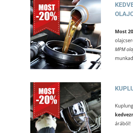
KEDV
OLAJ
Most 2
olajcse
MPM ola
munkadí
KUPL
Kuplun
kedvez
árából!