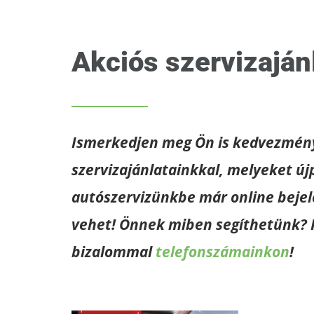
Akciós szervizaján
Ismerkedjen meg Ön is kedvezmén
szervizajánlatainkkal, melyeket új
autószervizünkbe már online bejel
vehet! Önnek miben segíthetünk? 
bizalommal
telefonszámainkon
!