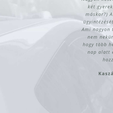
két gyere
mego
se
Kaloc
Elek
máskor?) A
Vasas
Bagó
Sza
ügyintézésé
Ami nagyon t
nem nekün
hogy több he
nap alatt 
hozz
Kasz