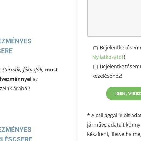
EZMÉNYES
Bejelentkezésem
SERE
Nyilatkozatot
!
Bejelentkezésemm
e
(tárcsák, fékpofák)
most
kezeléséhez!
dvezménnyel
az
zeink árából!
* A csillaggal jelölt 
járműve adatait könny
EZMÉNYES
készíteni, illetve ha 
RLÉSCSERE