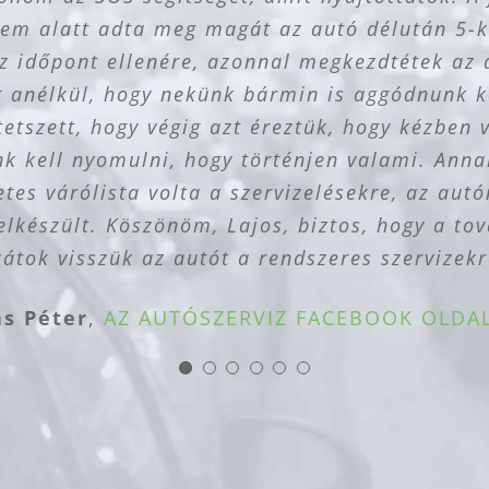
kem alatt adta meg magát az autó délután 5-k
ldanak. Csak ajánlani tudom a Green Car Szer
gítenek, hogy mikor lesz lassan ideje a cserén
pont, csereautót is lehet bérelni!
sa László
 Tamás
AZ AUTÓSZERVIZ FACEBOOK OLDAL
AZ AUTÓSZERVIZ FACEBOOK OLD
z időpont ellenére, azonnal megkezdtétek az
 Gizella
 Csaba
bó Rita
AZ AUTÓSZERVIZ FACEBOOK OLDAL
AZ AUTÓSZERVIZ FACEBOOK OLDAL
AZ AUTÓSZERVIZ FACEBOOK OLDA
t anélkül, hogy nekünk bármin is aggódnunk ke
etszett, hogy végig azt éreztük, hogy kézben 
k kell nyomulni, hogy történjen valami. Annak
tes várólista volta a szervizelésekre, az aut
elkészült. Köszönöm, Lajos, biztos, hogy a t
átok visszük az autót a rendszeres szervizekr
ás Péter
,
AZ AUTÓSZERVIZ FACEBOOK OLDA