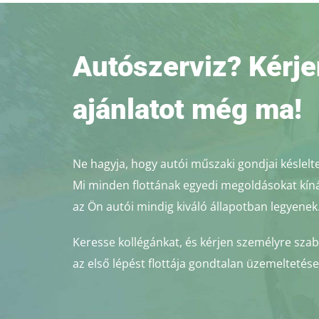
Autószerviz? Kérje
ajánlatot még ma!
Ne hagyja, hogy autói műszaki gondjai késlelt
Mi minden flottának egyedi megoldásokat kínál
az Ön autói mindig kiváló állapotban legyenek
Keresse kollégánkat, és kérjen személyre szab
az első lépést flottája gondtalan üzemeltetése 