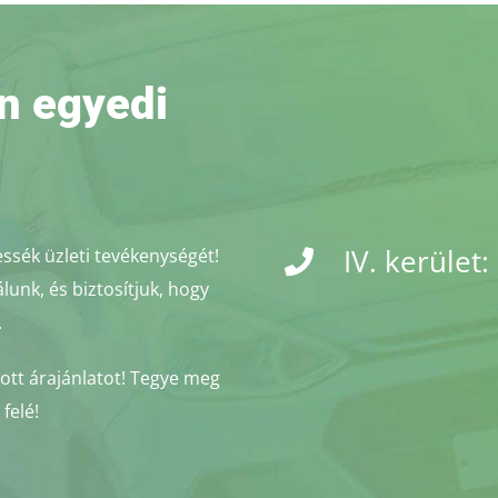
n egyedi
IV. kerület:
essék üzleti tevékenységét!
unk, és biztosítjuk, hogy
.
ott árajánlatot! Tegye meg
felé!