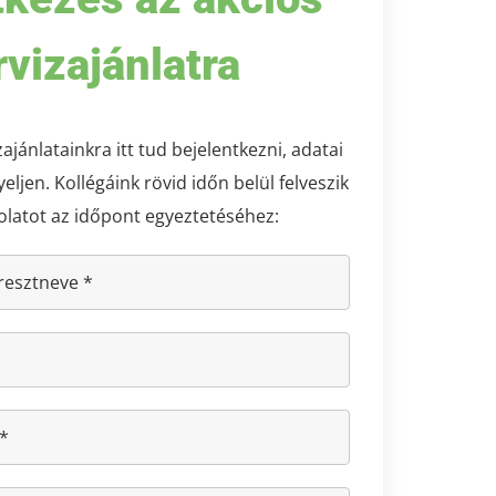
rvizajánlatra
jánlatainkra itt tud bejelentkezni, adatai
ljen. Kollégáink rövid időn belül felveszik
olatot az időpont egyeztetéséhez: