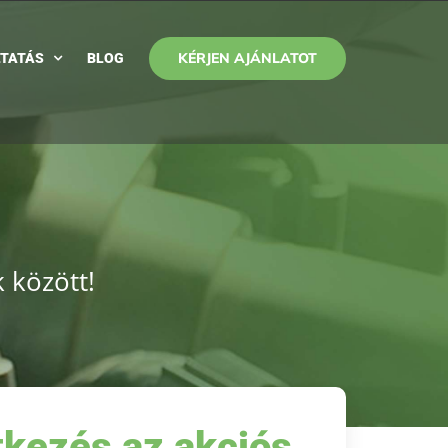
KÉRJEN AJÁNLATOT
TATÁS
BLOG
 között!
tkezés az akciós