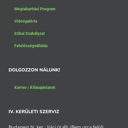
Megtakarítási Program
Videógaléria
Etikai Szabályzat
Felelősségvállalás
DOLGOZZON NÁLUNK!
Karrier / Állásajánlatok
IV. KERÜLETI SZERVIZ
Budapest IV. ker., Váci út 49. (Bem utca felöl)