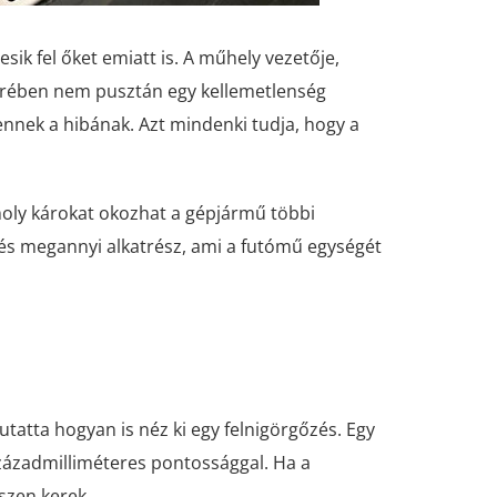
ik fel őket emiatt is. A műhely vezetője,
terében nem pusztán egy kellemetlenség
nek a hibának. Azt mindenki tudja, hogy a
omoly károkat okozhat a gépjármű többi
 és megannyi alkatrész, ami a futómű egységét
atta hogyan is néz ki egy felnigörgőzés. Egy
zázadmilliméteres pontossággal. Ha a
szen kerek.