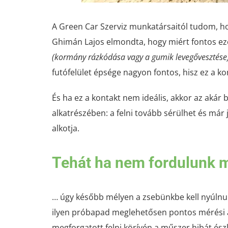
A Green Car Szerviz munkatársaitól tudom, hog
Ghimán Lajos elmondta, hogy miért fontos ez
(kormány rázkódása vagy a gumik levegővesztése
futófelület épsége nagyon fontos, hisz ez a ko
És ha ez a kontakt nem ideális, akkor az akár
alkatrészében: a felni tovább sérülhet és má
alkotja.
Tehát ha nem fordulunk 
… úgy később mélyen a zsebünkbe kell nyúlnun
ilyen próbapad meglehetősen pontos mérési a
megforgatott felni körívén a műszer hibát ész