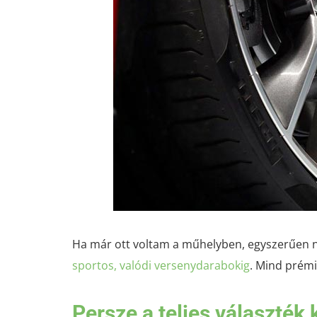
Ha már ott voltam a műhelyben, egyszerűen nem
sportos, valódi versenydarabokig
. Mind prém
Persze a teljes választék k