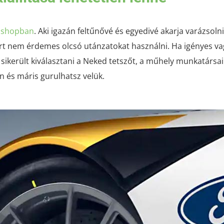
bshopban
. Aki igazán feltűnővé és egyedivé akarja varázsolni
rt nem érdemes olcsó utánzatokat használni. Ha igényes 
 sikerült kiválasztani a Neked tetszőt, a műhely munkatárs
n és máris gurulhatsz velük.