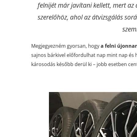
felnijét már javítani kellett, mert 
szerelőhöz, ahol az átvizsgálás sor
szemm
Megjegyezném gyorsan, hogy
a felni újonna
sajnos bárkivel előfordulhat nap mint nap és
károsodás később derül ki – jobb esetben cen