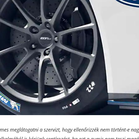
mes meglátogatni a szervizt, hogy ellenőrizzék nem történt-e nagy