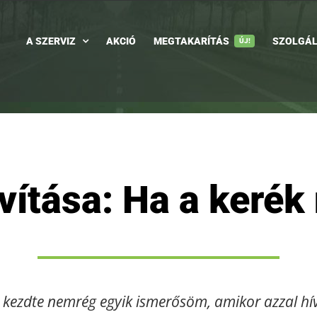
A SZERVIZ
AKCIÓ
MEGTAKARÍTÁS
SZOLGÁL
ÚJ!
avítása: Ha a keré
ezdte nemrég egyik ismerősöm, amikor azzal hívot