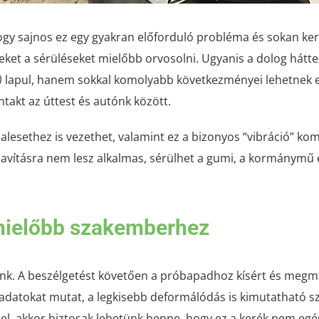
y sajnos ez egy gyakran előforduló probléma és sokan keres
eket a sérüléseket mielőbb orvosolni. Ugyanis a dolog hát
)
lapul, hanem sokkal komolyabb következményei lehetnek en
ntakt az úttest és autónk között.
 balesethez is vezethet, valamint ez a bizonyos “vibráció” k
r javításra nem lesz alkalmas, sérülhet a gumi, a kormánymű
mielőbb szakemberhez
k. A beszélgetést követően a próbapadhoz kísért és megmut
datokat mutat, a legkisebb deformálódás is kimutatható s
lel, akkor biztosak lehetünk benne, hogy ez a kerék nem egé