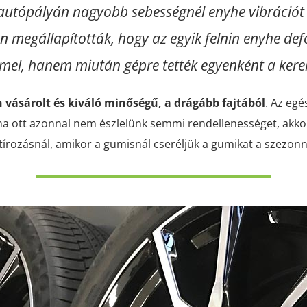
az autópályán nagyobb sebességnél enyhe vibrációt
án megállapították, hogy az egyik felnin enyhe d
el, hanem miután gépre tették egyenként a kere
n vásárolt és kiváló minőségű, a drágább fajtából
. Az egé
 ha ott azonnal nem észlelünk semmi rendellenességet, akko
tírozásnál, amikor a gumisnál cseréljük a gumikat a szezon