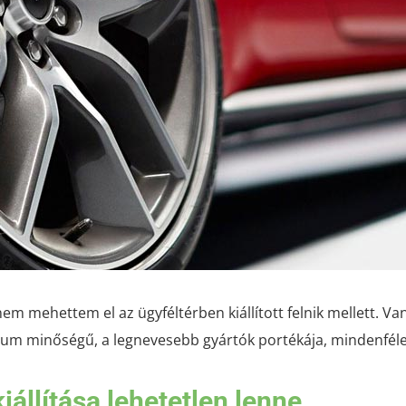
 mehettem el az ügyféltérben kiállított felnik mellett. Van
ium minőségű, a legnevesebb gyártók portékája, mindenféle
iállítása lehetetlen lenne