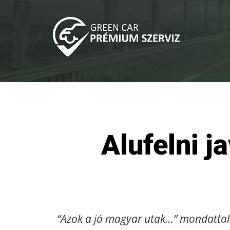
Kihagyás
Alufelni j
“Azok a jó magyar utak…” mondattal k