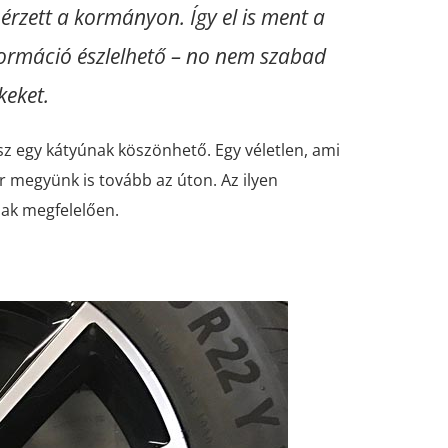
 érzett a kormányon. Így el is ment a
eformáció észlelhető – no nem szabad
keket.
sz egy kátyúnak köszönhető. Egy véletlen, ami
r megyünk is tovább az úton. Az ilyen
nak megfelelően.