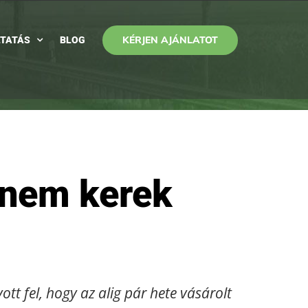
KÉRJEN AJÁNLATOT
TATÁS
BLOG
k nem kerek
t fel, hogy az alig pár hete vásárolt