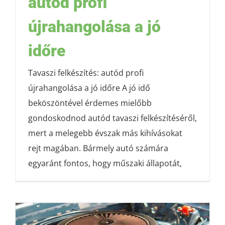
autód profi
újrahangolása a jó
időre
Tavaszi felkészítés: autód profi
újrahangolása a jó időre A jó idő
beköszöntével érdemes mielőbb
gondoskodnod autód tavaszi felkészítéséről,
mert a melegebb évszak más kihívásokat
rejt magában. Bármely autó számára
egyaránt fontos, hogy műszaki állapotát,