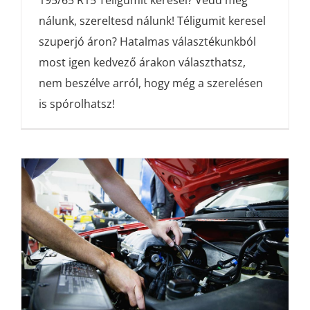
195/65 R15 Téligumit keresel? Vedd meg
nálunk, szereltesd nálunk! Téligumit keresel
szuperjó áron? Hatalmas választékunkból
most igen kedvező árakon választhatsz,
nem beszélve arról, hogy még a szerelésen
is spórolhatsz!