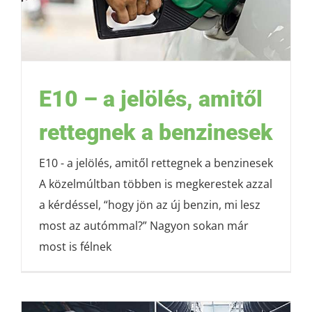
E10 – a jelölés, amitől
rettegnek a benzinesek
E10 - a jelölés, amitől rettegnek a benzinesek
A közelmúltban többen is megkerestek azzal
a kérdéssel, “hogy jön az új benzin, mi lesz
most az autómmal?” Nagyon sokan már
most is félnek