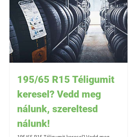
195/65 R15 Téligumit
keresel? Vedd meg
nálunk, szereltesd
nálunk!