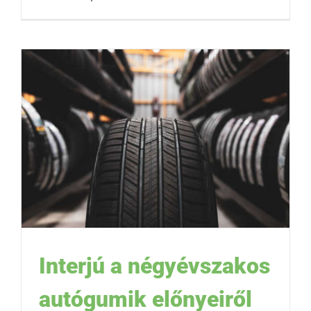
Interjú a négyévszakos
autógumik előnyeiről