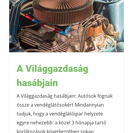
A Világgazdaság
hasábjain
A Világgazdaság hasábjain: Autósok fognak
össze a vendéglátósokért Mindannyian
tudjuk, hogy a vendéglátóipar helyzete
egyre nehezebb: a közel 3 hónapja tartó
korlátozások következtében sokan