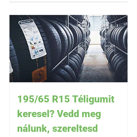
195/65 R15 Téligumit
keresel? Vedd meg
nálunk, szereltesd