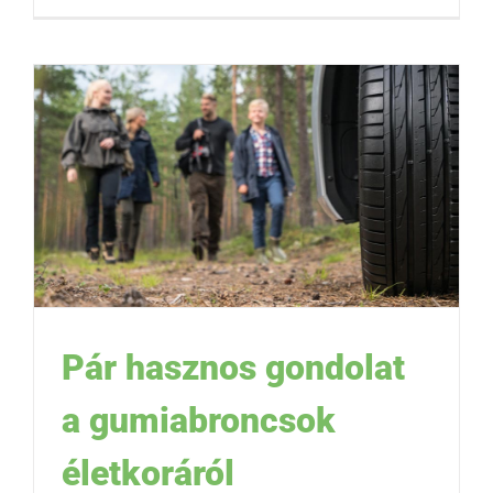
Pár hasznos gondolat
a gumiabroncsok
életkoráról