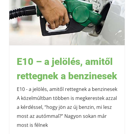
E10 – a jelölés, amitől
rettegnek a benzinesek
E10 - a jelölés, amitől rettegnek a benzinesek
A közelmúltban többen is megkerestek azzal
a kérdéssel, “hogy jön az új benzin, mi lesz
most az autómmal?” Nagyon sokan már
most is félnek