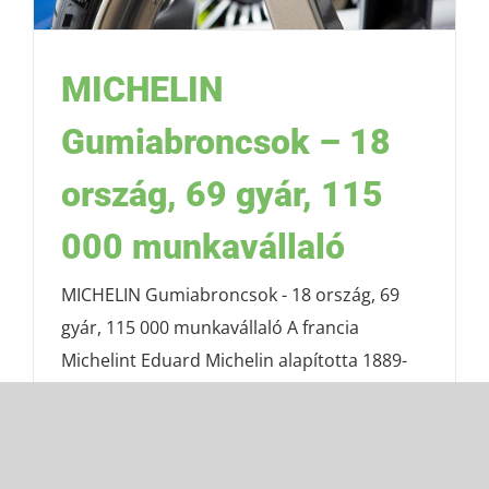
MICHELIN
Gumiabroncsok – 18
ország, 69 gyár, 115
000 munkavállaló
MICHELIN Gumiabroncsok - 18 ország, 69
gyár, 115 000 munkavállaló A francia
Michelint Eduard Michelin alapította 1889-
ben Clermont-Ferrandban. 10 évvel később
pedig megszületett a Bibendum,
közismertebb nevén a Michelin Emberke, aki